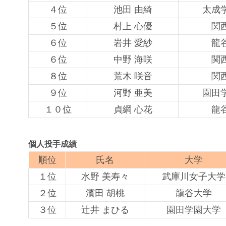
４位
池田 由綺
太成
５位
村上 心優
関
６位
岩井 愛紗
龍
６位
中野 海咲
関
８位
荒木 咲音
関
９位
河野 亜美
園田
１０位
貞綱 心花
龍
個人投手成績
順位
氏名
大学
１位
水野 美寿々
武庫川女子大学
２位
濱田 胡桃
龍谷大学
３位
辻井 まひる
園田学園大学