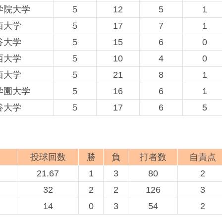
学院大学
５
12
5
1
西大学
５
17
7
1
谷大学
５
15
6
0
西大学
５
10
4
0
西大学
５
21
8
1
学園大学
５
16
6
1
谷大学
５
17
6
5
投球回数
勝
負
打者数
自責点
21.67
1
3
80
2
32
2
2
126
3
14
0
3
54
2