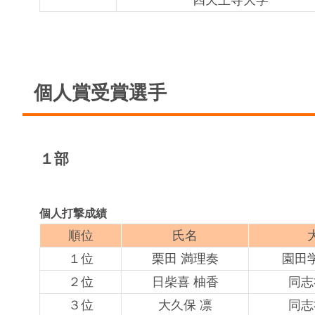
四天王寺大学
個人賞受賞選手
１部
個人打撃成績
順位
氏名
１位
栗田 満理奏
園田
２位
日柴喜 柚香
同志
３位
大久保 凛
同志