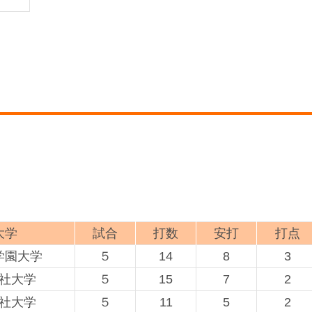
大学
試合
打数
安打
打点
学園大学
５
14
8
3
社大学
５
15
7
2
社大学
５
11
5
2