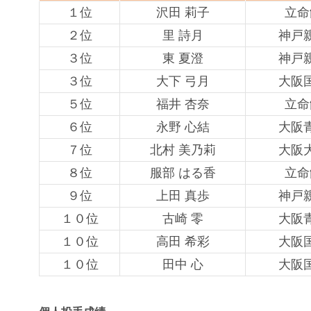
１位
沢田 莉子
立命
２位
里 詩月
神戸
３位
東 夏澄
神戸
３位
大下 弓月
大阪
５位
福井 杏奈
立命
６位
永野 心結
大阪
７位
北村 美乃莉
大阪
８位
服部 はる香
立命
９位
上田 真歩
神戸
１０位
古崎 零
大阪
１０位
高田 希彩
大阪
１０位
田中 心
大阪