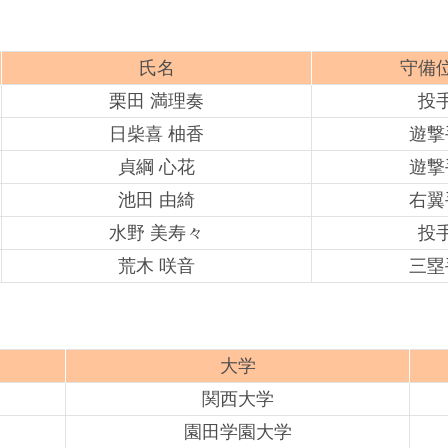
氏名
守備
栗田 満理奏
投
日柴喜 柚香
遊撃
貞綱 心花
遊撃
池田 由綺
右翼
水野 美寿々
投
荒木 咲音
三塁
大学
関西大学
園田学園大学