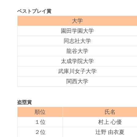
ベストプレイ賞
大学
園田学園大学
同志社大学
龍谷大学
太成学院大学
武庫川女子大学
関西大学
盗塁賞
順位
氏名
１位
村上 心優
２位
辻野 由衣夏